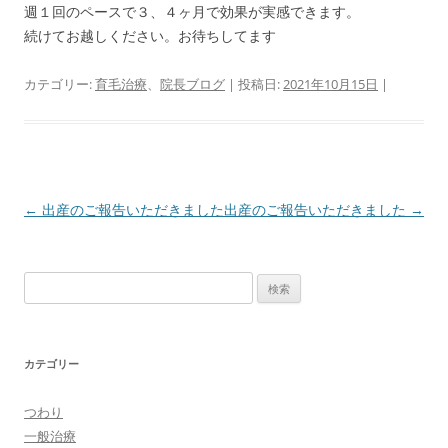
週１回のペースで３、４ヶ月で効果が実感できます。
続けてお越しください。お待ちしてます
カテゴリー:
育毛治療
、
院長ブログ
| 投稿日:
2021年10月15日
|
投
←
出産のご報告いただきました
出産のご報告いただきました
→
稿
ナ
検
ビ
索:
ゲ
ー
カテゴリー
シ
ョ
つわり
ン
一般治療