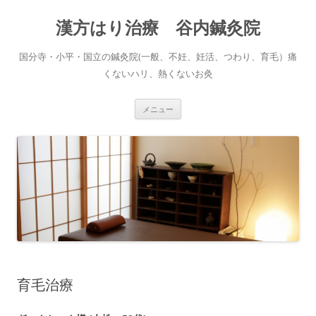
コ
ン
漢方はり治療 谷内鍼灸院
テ
ン
ツ
へ
国分寺・小平・国立の鍼灸院(一般、不妊、妊活、つわり、育毛）痛
ス
キ
くないハリ、熱くないお灸
ッ
プ
メニュー
育毛治療