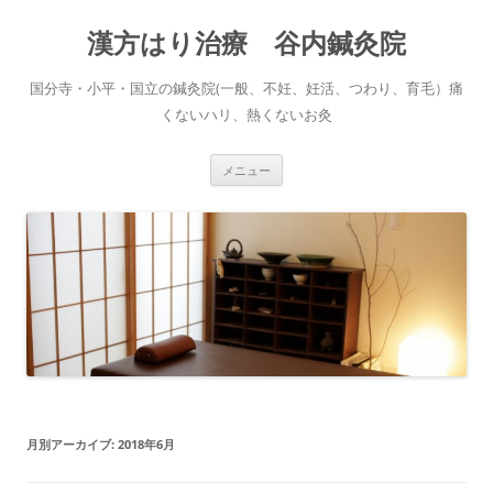
コ
ン
漢方はり治療 谷内鍼灸院
テ
ン
ツ
へ
国分寺・小平・国立の鍼灸院(一般、不妊、妊活、つわり、育毛）痛
ス
キ
くないハリ、熱くないお灸
ッ
プ
メニュー
月別アーカイブ:
2018年6月