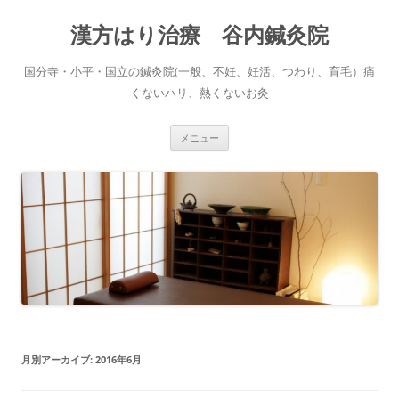
コ
ン
漢方はり治療 谷内鍼灸院
テ
ン
ツ
へ
国分寺・小平・国立の鍼灸院(一般、不妊、妊活、つわり、育毛）痛
ス
キ
くないハリ、熱くないお灸
ッ
プ
メニュー
月別アーカイブ:
2016年6月