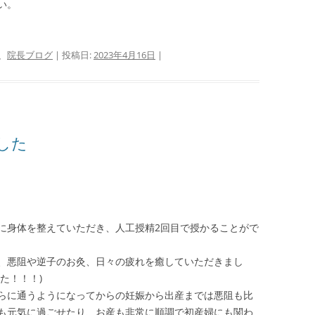
い。
、
院長ブログ
| 投稿日:
2023年4月16日
|
した
に身体を整えていただき、人工授精2回目で授かることがで
、悪阻や逆子のお灸、日々の疲れを癒していただきまし
た！！！)
らに通うようになってからの妊娠から出産までは悪阻も比
も元気に過ごせたり、お産も非常に順調で初産婦にも関わ