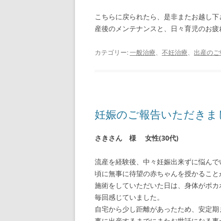
こちらに戻られたら、是非またお越し下
産後のメンテナンスと、日々育児のお疲
カテゴリー:
一般治療
、
不妊治療
、
出産のご
妊娠のご報告いただきま
さきさん 様
女性(30代)
流産を経験後、中々妊娠出来ずに悩んで
頃に無事に待望の赤ちゃんを授かること
施術をしていただいた日は、身体がポカ
毎回感じていました。
自宅から少し距離があったため、安定期
事に出産するまでにまたお世話になる事が