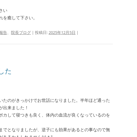
さい
れを癒して下さい。
報告
、
院長ブログ
| 投稿日:
2025年12月5日
|
した
いたのがきっかけでお世話になりました。半年ほど通った
が出来ました！
ポカして寝つきも良く、体内の血流が良くなっているのを
までとなりましたが、逆子にも効果があるとの事なので無
あるかもしれません^^＊°