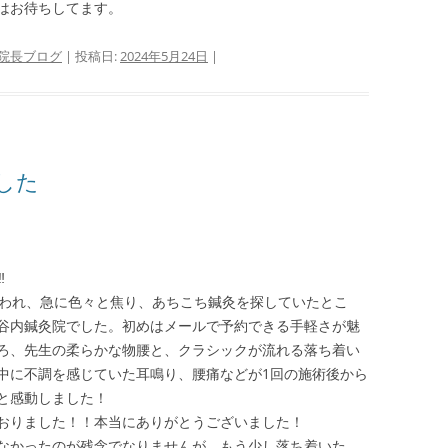
はお待ちしてます。
院長ブログ
| 投稿日:
2024年5月24日
|
した
︎
言われ、急に色々と焦り、あちこち鍼灸を探していたとこ
谷内鍼灸院でした。初めはメールで予約できる手軽さが魅
ろ、先生の柔らかな物腰と、クラシックが流れる落ち着い
中に不調を感じていた耳鳴り、腰痛などが1回の施術後から
と感動しました！
おりました！！本当にありがとうございました！
なかったのが残念でなりませんが、もう少し落ち着いた