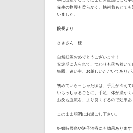
先生の物腰も柔らかく、施術着もとても
いました。
院長
より
さきさん 様
自然妊娠おめでとうございます！
安定期に入られて、つわりも落ち着いて
毎回、遠い中、お越しいただいてありが
初めていらっしゃた頃は、手足が冷えて
いらっしゃるごとに、手足、体が温かく
お灸も血流を、より良くするので効果あ
このまま順調にお過ごし下さい。
妊娠時腰痛や逆子治療にも効果あります