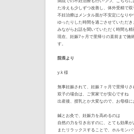
病院での不妊治療も行いつつ、こちらに
た冷えも少しずつ改善し、体外受精で双
不妊治療はメンタル面が不安定になりや
ゆったりした時間を過ごさせていただき
みながらお話を聞いていただく時間も精
現在、妊娠7ヶ月で里帰りの直前まで施
す。
院長より
y.k 様
無事妊娠されて、妊娠７ヶ月で里帰りさ
双子の場合は、ご実家でが安心ですね
出産後、授乳とか大変なので、お母様に
鍼とお灸で、妊娠力を高めるのは
自然の力を引き出すのに、とても効果が
またリラックスすることで、ホルモンバ