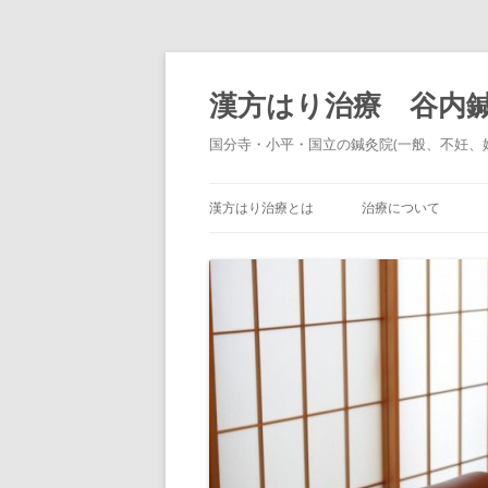
コ
ン
テ
漢方はり治療 谷内
ン
ツ
へ
国分寺・小平・国立の鍼灸院(一般、不妊、
ス
キ
ッ
プ
漢方はり治療とは
治療について