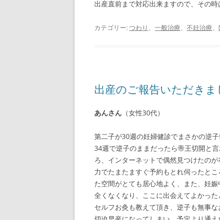
出産直前まで対応出来ますので、その時
カテゴリー:
つわり
、
一般治療
、
不妊治療
、
出産のご報告いただきま
あんさん
（女性30代）
第二子が30週の妊婦健診でまさかの逆子‼
34週で逆子のままだったら帝王切開と
ろ、インターネットで偶然見つけたのが
力でたまたますぐ予約もとれ伺ったとこ
た空間がとても居心地よく、また、妊娠
全くなくなり、ここに出会えてよかった
セルフお灸も教えて頂き、逆子も無事な
切迫早産になってしまい、予定より通え