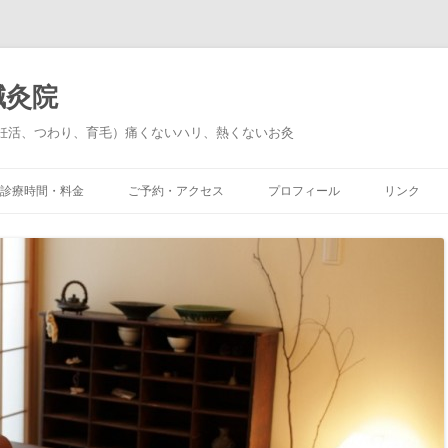
鍼灸院
妊活、つわり、育毛）痛くないハリ、熱くないお灸
診療時間・料金
ご予約・アクセス
プロフィール
リンク