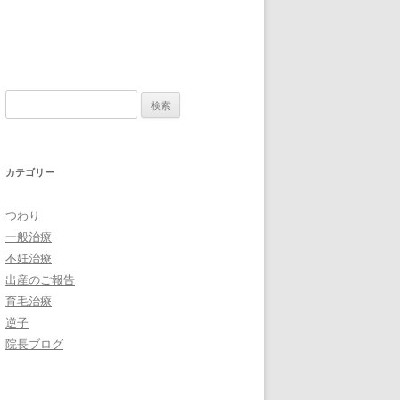
検
索:
カテゴリー
つわり
一般治療
不妊治療
出産のご報告
育毛治療
逆子
院長ブログ