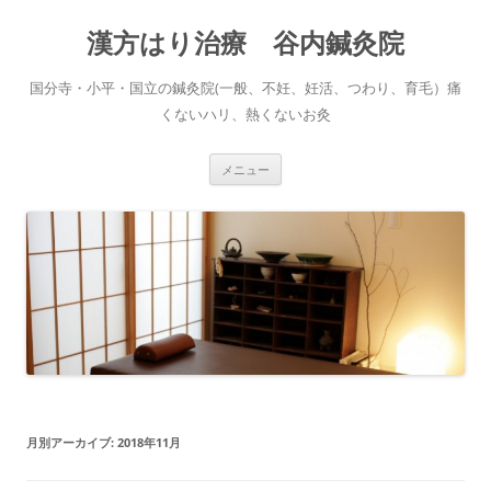
コ
ン
漢方はり治療 谷内鍼灸院
テ
ン
ツ
へ
国分寺・小平・国立の鍼灸院(一般、不妊、妊活、つわり、育毛）痛
ス
キ
くないハリ、熱くないお灸
ッ
プ
メニュー
月別アーカイブ:
2018年11月