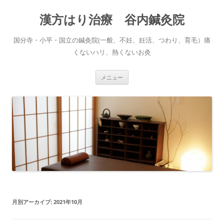
コ
ン
漢方はり治療 谷内鍼灸院
テ
ン
ツ
へ
国分寺・小平・国立の鍼灸院(一般、不妊、妊活、つわり、育毛）痛
ス
キ
くないハリ、熱くないお灸
ッ
プ
メニュー
月別アーカイブ:
2021年10月