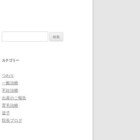
検
索:
カテゴリー
つわり
一般治療
不妊治療
出産のご報告
育毛治療
逆子
院長ブログ