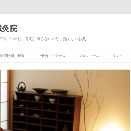
鍼灸院
妊活、つわり、育毛）痛くないハリ、熱くないお灸
診療時間・料金
ご予約・アクセス
プロフィール
リンク