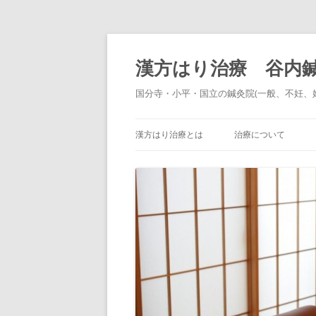
コ
ン
テ
漢方はり治療 谷内
ン
ツ
へ
国分寺・小平・国立の鍼灸院(一般、不妊、
ス
キ
ッ
プ
漢方はり治療とは
治療について