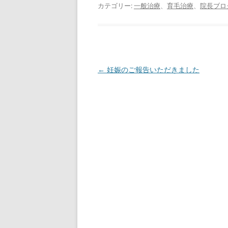
カテゴリー:
一般治療
、
育毛治療
、
院長ブロ
投
←
妊娠のご報告いただきました
稿
ナ
ビ
ゲ
ー
シ
ョ
ン