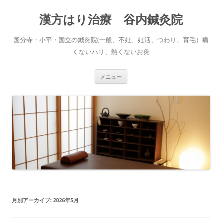
コ
ン
漢方はり治療 谷内鍼灸院
テ
ン
ツ
へ
国分寺・小平・国立の鍼灸院(一般、不妊、妊活、つわり、育毛）痛
ス
キ
くないハリ、熱くないお灸
ッ
プ
メニュー
月別アーカイブ:
2026年5月