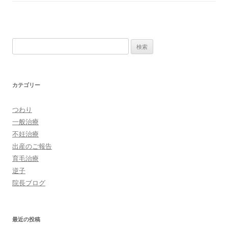
検
索:
カテゴリー
つわり
一般治療
不妊治療
出産のご報告
育毛治療
逆子
院長ブログ
最近の投稿