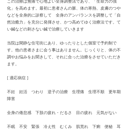
この治療は無痛で心地よい全身調整法であり、「生命力の強
化」を高めます。最初に患者さんの脈、体の寒熱、皮膚のつや
などを全身的に診察して 全身のアンバランスを調整して「自
然治癒力」を充分に発揮させ、かつ高めてゆく治療法です。て
い鍼などの刺さない鍼で治療していきます
当院は閑静な住宅街にあり、ゆったりとした個室で予約制で
す。他の患者さまに会う事はありません。じっくりと、体の不
調やお悩みをお聞きして、それに合った治療をさせていただき
ます。
[ 適応病症 ]
不妊 妊活 つわり 逆子の治療 生理痛 生理不順 更年期
障害
全身の倦怠感 下肢の疲れ・だるさ 目の疲れ 元気がない
不眠 不安 緊張 冷え性 むくみ 肌荒れ 下痢 便秘 耳