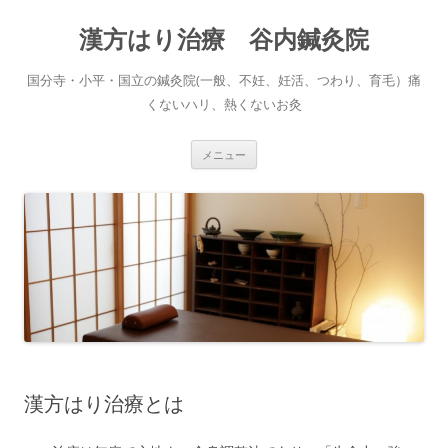
コ
ン
漢方はり治療 谷内鍼灸院
テ
ン
ツ
へ
国分寺・小平・国立の鍼灸院(一般、不妊、妊活、つわり、育毛）痛
ス
キ
くないハリ、熱くないお灸
ッ
プ
メニュー
漢方はり治療とは