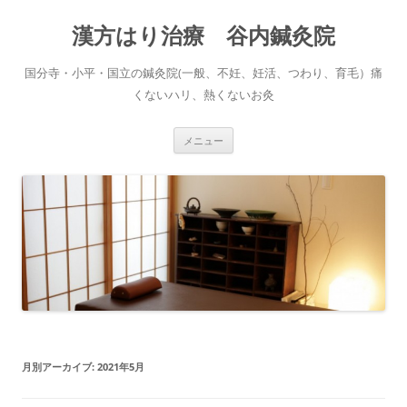
コ
ン
漢方はり治療 谷内鍼灸院
テ
ン
ツ
へ
国分寺・小平・国立の鍼灸院(一般、不妊、妊活、つわり、育毛）痛
ス
キ
くないハリ、熱くないお灸
ッ
プ
メニュー
月別アーカイブ:
2021年5月