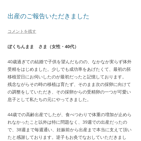
出産のご報告いただきました
コメントを残す
ぼくちんまま さま（女性・40代）
40歳過ぎての結婚で子供を望んだものの、なかなか実らず体外
受精をはじめました。少しでも成功率をあげたくて、最初の胚
移植翌日にお伺いしたのが最初だったと記憶しております。
残念ながらその時の移植は育たず、そのまま次の採卵に向けて
の調整をしていただき、その採卵からの受精卵の一つが可愛い
息子として私たちの元にやってきました。
44歳での高齢出産でしたが、食べつわりで体重の増加が止めら
れなかったこと以外は特に問題なく、39週での出産だったの
で、38週まで毎週通い、妊娠前から出産まで本当に支えて頂い
たと感謝しております。逆子もお灸でなおしていただきまし