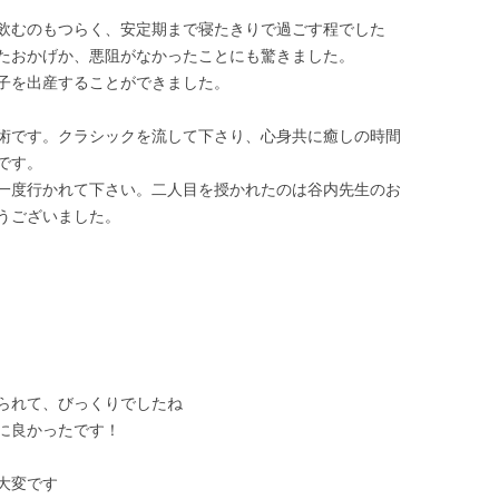
飲むのもつらく、安定期まで寝たきりで過ごす程でした
たおかげか、悪阻がなかったことにも驚きました。
子を出産することができました。
術です。クラシックを流して下さり、心身共に癒しの時間
です。
一度行かれて下さい。二人目を授かれたのは谷内先生のお
うございました。
られて、びっくりでしたね
に良かったです！
大変です