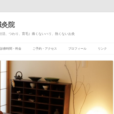
鍼灸院
妊活、つわり、育毛）痛くないハリ、熱くないお灸
診療時間・料金
ご予約・アクセス
プロフィール
リンク