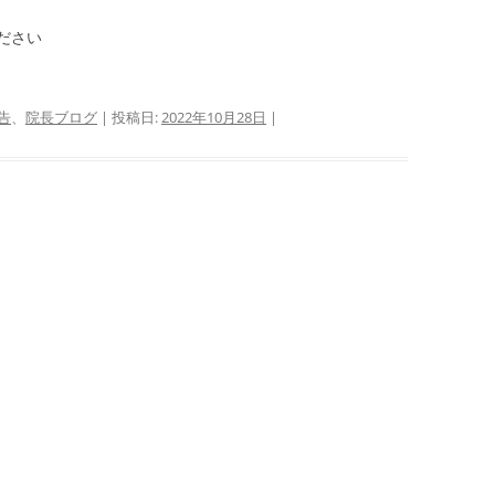
ださい
告
、
院長ブログ
| 投稿日:
2022年10月28日
|