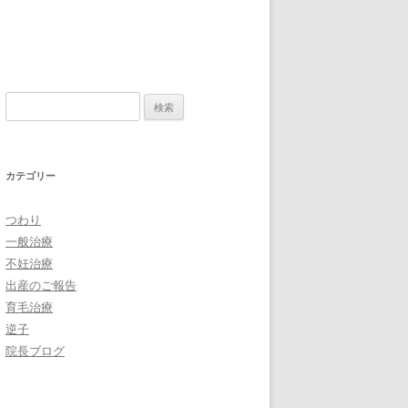
検
索:
カテゴリー
つわり
一般治療
不妊治療
出産のご報告
育毛治療
逆子
院長ブログ