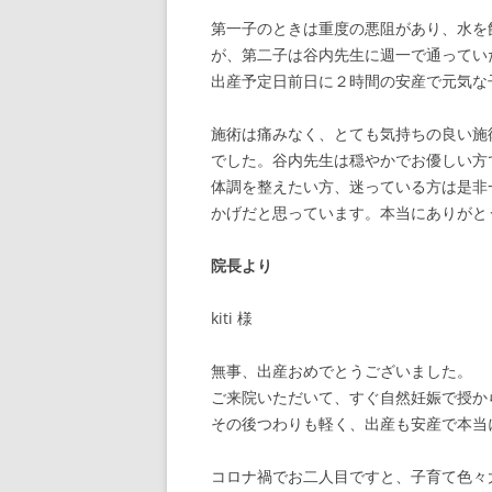
第一子のときは重度の悪阻があり、水を
が、第二子は谷内先生に週一で通ってい
出産予定日前日に２時間の安産で元気な
施術は痛みなく、とても気持ちの良い施
でした。谷内先生は穏やかでお優しい方
体調を整えたい方、迷っている方は是非
かげだと思っています。本当にありがと
院長より
kiti 様
無事、出産おめでとうございました。
ご来院いただいて、すぐ自然妊娠で授か
その後つわりも軽く、出産も安産で本当
コロナ禍でお二人目ですと、子育て色々