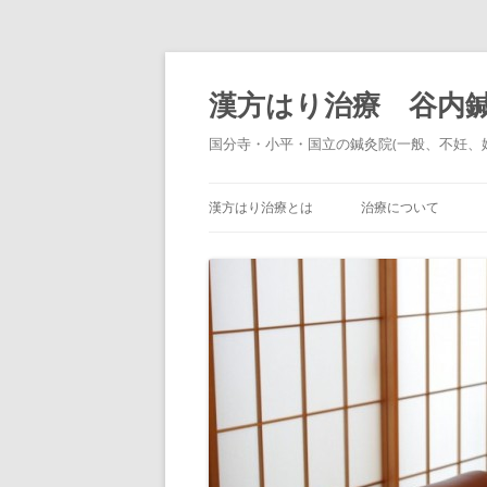
コ
ン
テ
漢方はり治療 谷内
ン
ツ
へ
国分寺・小平・国立の鍼灸院(一般、不妊、
ス
キ
ッ
プ
漢方はり治療とは
治療について