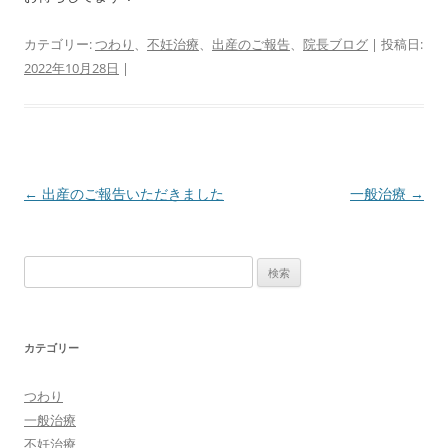
カテゴリー:
つわり
、
不妊治療
、
出産のご報告
、
院長ブログ
| 投稿日:
2022年10月28日
|
投
←
出産のご報告いただきました
一般治療
→
稿
ナ
検
ビ
索:
ゲ
ー
カテゴリー
シ
ョ
つわり
ン
一般治療
不妊治療