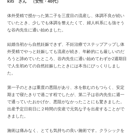
kiti さん （女性・40代）
体外受精で授かった第二子を三度目の流産し、体調不良が続い
ていたとき、少しでも体調を整えたくて、婦人科系にも強そう
な谷内先生に通い始めました。
結婚当初から自然妊娠できず、不妊治療でステップアップし体
外受精でやっと妊娠しても流産が続き、年齢的にも厳しいのだ
ろうと諦めていたところ、谷内先生に通い始めてわずか2週期目
で人生初めての自然妊娠したときには本当にびっくりしまし
た。
第一子のときは重度の悪阻があり、水を飲むのもつらく、安定
期まで寝たきりで過ごす程でしたが、第二子は谷内先生に週一
で通っていたおかげか、悪阻がなかったことにも驚きました。
出産予定日前日に２時間の安産で元気な子を出産することがで
きました。
施術は痛みなく、とても気持ちの良い施術です。クラシックを