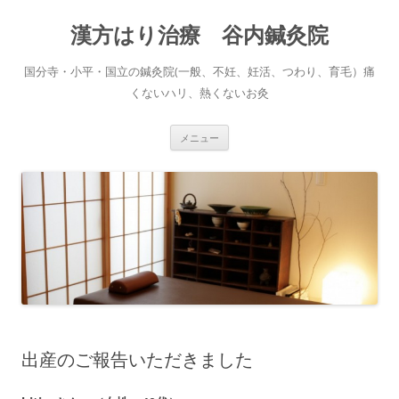
コ
ン
漢方はり治療 谷内鍼灸院
テ
ン
ツ
へ
国分寺・小平・国立の鍼灸院(一般、不妊、妊活、つわり、育毛）痛
ス
キ
くないハリ、熱くないお灸
ッ
プ
メニュー
出産のご報告いただきました